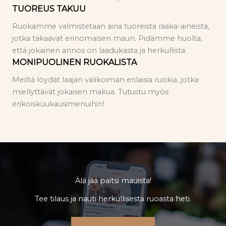
TUOREUS TAKUU
Ruokamme valmistetaan aina tuoreista raaka-aineista,
jotka takaavat erinomaisen maun. Pidämme huolta,
että jokainen annos on laadukasta ja herkullista.
MONIPUOLINEN RUOKALISTA
Meiltä löydät laajan valikoiman erilaisia ruokia, jotka
miellyttävät jokaisen makua. Tutustu myös
erikoiskuukausimenuihin!
Älä jää paitsi mauista!
Tee tilaus ja nauti herkullisesta ruoasta heti.