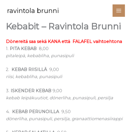
Siirry
ravintola brunni
sisältöön
Kebabit – Ravintola Brunni
Dönereitä saa sekä KANA että FALAFEL vaihtoehtona
1.
PITA KEBAB
8,00
pitaleipä, kebabliha, punasipuli
2.
KEBAB RIISILLÄ
9,00
riisi, kebabliha, punasipuli
3.
ISKENDER KEBAB
9,00
kebab leipäkuutiot, dönerliha, punasipuli, persilja
4.
KEBAB PERUNOILLA
9,50
dönerliha, punasipuli, persilja, granaattiomenasiirappi