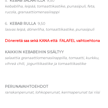
5.
KEBAB SALAATILLA
9,50
kebabliha, leipää, tomaattikastike, punasipuli, feta,
rucola, granaattiomenasiirappi
6.
KEBAB RULLA
9,50
lasvas leipä, dönerliha, tomaattikastike, punasipuli
Dönereitä saa sekä KANA että FALAFEL vaihtoehtona
KAIKKIIN KEBABEIHIN SISÄLTYY
salaattia granaattiomenasiirappilla, tomaatti, kurkku,
vihreä chili, jogurttikastike ja tomaattikastike
PERUNAVAIHTOEHDOT
ranskanperunat, lohkoperunat, kermaperunat tai riisi
Dönereitä saa sekä KANA että FALAFEL