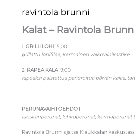
Siirry
ravintola brunni
sisältöön
Kalat – Ravintola Brunn
1.
GRILLILOHI
15,00
grillattu lohifilee, kermainen valkoviinikastike
2.
RAPEA KALA
9,00
rapeaksi paistettua paneroitua päivän kalaa, tar
PERUNAVAIHTOEHDOT
ranskanperunat, lohkoperunat, kermaperunat tai
Ravintola Brunni sijaitse Klaukkalan keskustas