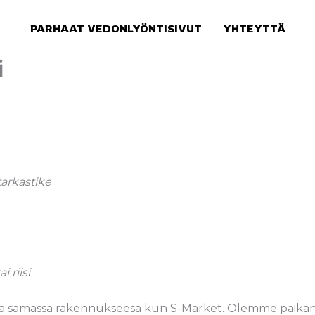
PARHAAT VEDONLYÖNTISIVUT
YHTEYTTÄ
i
tarkastike
 riisi
sa samassa rakennukseesa kun S-Market. Olemme paikan yk