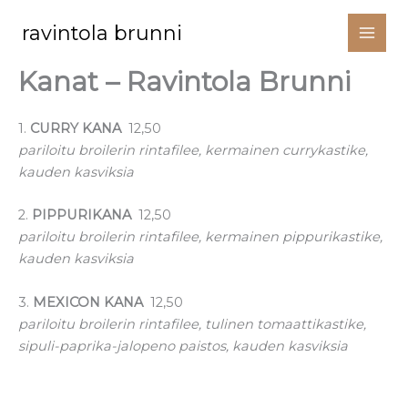
Siirry
ravintola brunni
sisältöön
Kanat – Ravintola Brunni
1.
CURRY KANA
12,50
pariloitu broilerin rintafilee, kermainen currykastike,
kauden kasviksia
2.
PIPPURIKANA
12,50
pariloitu broilerin rintafilee, kermainen pippurikastike,
kauden kasviksia
3.
MEXICON KANA
12,50
pariloitu broilerin rintafilee, tulinen tomaattikastike,
sipuli-paprika-jalopeno paistos, kauden kasviksia