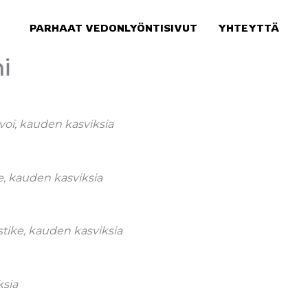
PARHAAT VEDONLYÖNTISIVUT
YHTEYTTÄ
i
evoi, kauden kasviksia
e, kauden kasviksia
tike, kauden kasviksia
ksia