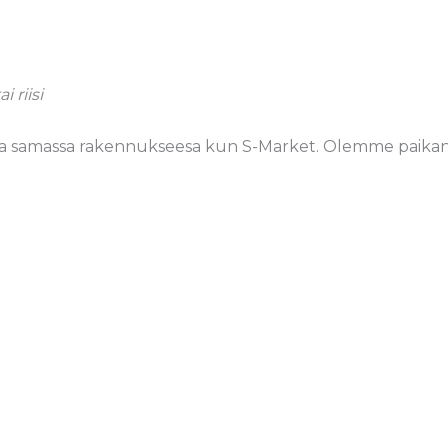
 riisi
sa samassa rakennukseesa kun S-Market. Olemme paikan yk
Pihvit