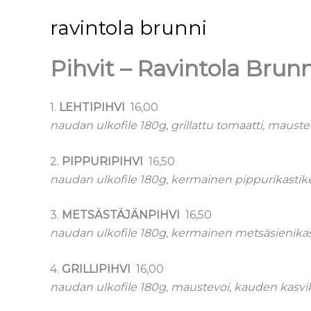
Siirry
ravintola brunni
sisältöön
Pihvit – Ravintola Brunn
1.
LEHTIPIHVI
16,00
naudan ulkofile 180g, grillattu tomaatti, maust
2.
PIPPURIPIHVI
16,50
naudan ulkofile 180g, kermainen pippurikastik
3.
METSÄSTÄJÄNPIHVI
16,50
naudan ulkofile 180g, kermainen metsäsienikas
4.
GRILLIPIHVI
16,00
naudan ulkofile 180g, maustevoi, kauden kasvi