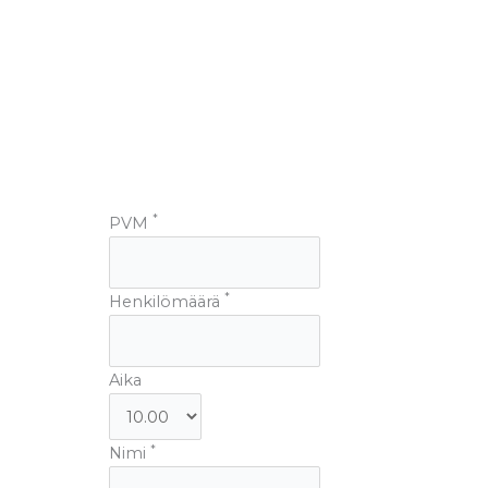
*
PVM
*
Henkilömäärä
Aika
*
Nimi