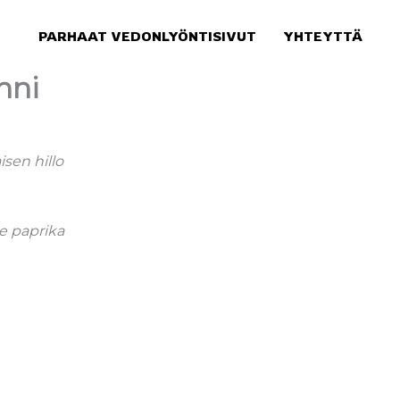
PARHAAT VEDONLYÖNTISIVUT
YHTEYTTÄ
nni
isen hillo
re paprika