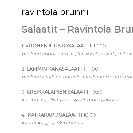
Siirry
ravintola brunni
sisältöön
Salaatit – Ravintola Bru
1.
VUOHENJUUSTOSALAATTI
10,00
pariloitu vuohenjuusto, kirsikkatomaatti, pahola
2.
LÄMMIN KANASALAATTI
11,00
pariloitu broilerin rintafile, kirsikkatomaatti, tuo
3.
KREIKKALAINEN SALAATTI
9,50
fetajuusto, oliivi, punasipuli, tuore paprika
4.
KATKARAPU SALAATTI
10,00
katkarapu,,paprika,ananas