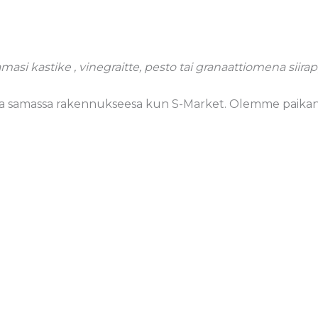
amasi kastike , vinegraitte, pesto tai granaattiomena siira
sa samassa rakennukseesa kun S-Market. Olemme paikan yk
Salaatit