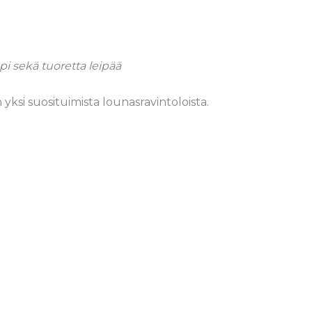
ppi sekä tuoretta leipää
si suosituimista lounasravintoloista.