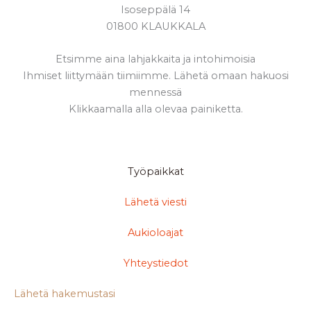
Isoseppälä 14
01800 KLAUKKALA
Etsimme aina lahjakkaita ja intohimoisia
Ihmiset liittymään tiimiimme. Lähetä omaan hakuosi
mennessä
Klikkaamalla alla olevaa painiketta.
Ota yhteyttä kun sinulla jotain kysyttävä!
Työpaikkat
Lähetä viesti
Aukioloajat
Yhteystiedot
Lähetä hakemustasi