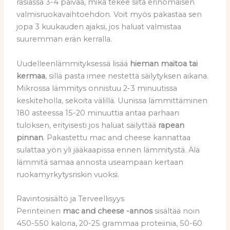
rasiassa 3-4 päivää, mikä tekee siitä erinomaisen
valmisruokavaihtoehdon. Voit myös pakastaa sen
jopa 3 kuukauden ajaksi, jos haluat valmistaa
suuremman erän kerralla.
Uudelleenlämmityksessä lisää
hieman maitoa tai
kermaa
, sillä pasta imee nestettä säilytyksen aikana.
Mikrossa lämmitys onnistuu 2-3 minuutissa
keskiteholla, sekoita välillä. Uunissa lämmittäminen
180 asteessa 15-20 minuuttia antaa parhaan
tuloksen, erityisesti jos haluat säilyttää
rapean
pinnan
. Pakastettu mac and cheese kannattaa
sulattaa yön yli jääkaapissa ennen lämmitystä. Älä
lämmitä samaa annosta useampaan kertaan
ruokamyrkytysriskin vuoksi.
Ravintosisältö ja Terveellisyys
Perinteinen
mac and cheese -annos
sisältää noin
450-550 kaloria, 20-25 grammaa proteiinia, 50-60