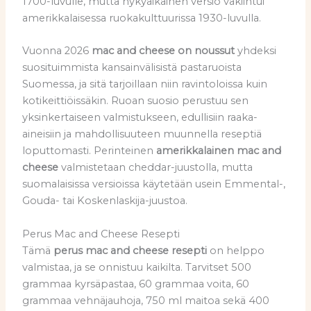
1700-luvulle, mutta nykyaikainen versio vakiintui
amerikkalaisessa ruokakulttuurissa 1930-luvulla.
Vuonna 2026
mac and cheese on noussut
yhdeksi
suosituimmista kansainvälisistä pastaruoista
Suomessa, ja sitä tarjoillaan niin ravintoloissa kuin
kotikeittiöissäkin. Ruoan suosio perustuu sen
yksinkertaiseen valmistukseen, edullisiin raaka-
aineisiin ja mahdollisuuteen muunnella reseptiä
loputtomasti. Perinteinen
amerikkalainen mac and
cheese
valmistetaan cheddar-juustolla, mutta
suomalaisissa versioissa käytetään usein Emmental-,
Gouda- tai Koskenlaskija-juustoa.
Perus Mac and Cheese Resepti
Tämä
perus mac and cheese resepti
on helppo
valmistaa, ja se onnistuu kaikilta. Tarvitset 500
grammaa kyrsäpastaa, 60 grammaa voita, 60
grammaa vehnäjauhoja, 750 ml maitoa sekä 400