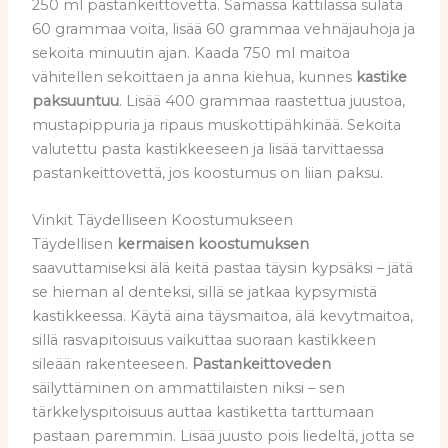
250 ml pastankeittovettä. Samassa kattilassa sulata
60 grammaa voita, lisää 60 grammaa vehnäjauhoja ja
sekoita minuutin ajan. Kaada 750 ml maitoa
vähitellen sekoittaen ja anna kiehua, kunnes
kastike
paksuuntuu
. Lisää 400 grammaa raastettua juustoa,
mustapippuria ja ripaus muskottipähkinää. Sekoita
valutettu pasta kastikkeeseen ja lisää tarvittaessa
pastankeittovettä, jos koostumus on liian paksu.
Vinkit Täydelliseen Koostumukseen
Täydellisen
kermaisen koostumuksen
saavuttamiseksi älä keitä pastaa täysin kypsäksi – jätä
se hieman al denteksi, sillä se jatkaa kypsymistä
kastikkeessa. Käytä aina täysmaitoa, älä kevytmaitoa,
sillä rasvapitoisuus vaikuttaa suoraan kastikkeen
sileään rakenteeseen.
Pastankeittoveden
säilyttäminen on ammattilaisten niksi – sen
tärkkelyspitoisuus auttaa kastiketta tarttumaan
pastaan paremmin. Lisää juusto pois liedeltä, jotta se