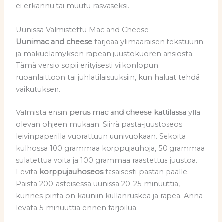
ei erkannu tai muutu rasvaseksi.
Uunissa Valmistettu Mac and Cheese
Uunimac and cheese
tarjoaa ylimääräisen tekstuurin
ja makuelämyksen rapean juustokuoren ansiosta.
Tämä versio sopii erityisesti viikonlopun
ruoanlaittoon tai juhlatilaisuuksiin, kun haluat tehdä
vaikutuksen.
Valmista ensin
perus mac and cheese kattilassa
yllä
olevan ohjeen mukaan. Siirrä pasta-juustoseos
leivinpaperilla vuorattuun uunivuokaan. Sekoita
kulhossa 100 grammaa korppujauhoja, 50 grammaa
sulatettua voita ja 100 grammaa raastettua juustoa.
Levitä
korppujauhoseos
tasaisesti pastan päälle.
Paista 200-asteisessa uunissa 20-25 minuuttia,
kunnes pinta on kauniin kullanruskea ja rapea. Anna
levätä 5 minuuttia ennen tarjoilua.