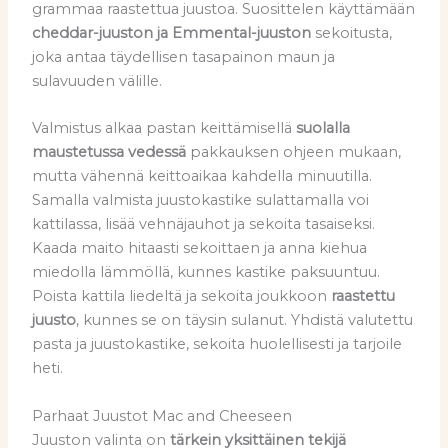
grammaa raastettua juustoa. Suosittelen käyttämään
cheddar-juuston ja Emmental-juuston
sekoitusta,
joka antaa täydellisen tasapainon maun ja
sulavuuden välille.
Valmistus alkaa pastan keittämisellä
suolalla
maustetussa vedessä
pakkauksen ohjeen mukaan,
mutta vähennä keittoaikaa kahdella minuutilla.
Samalla valmista juustokastike sulattamalla voi
kattilassa, lisää vehnäjauhot ja sekoita tasaiseksi.
Kaada maito hitaasti sekoittaen ja anna kiehua
miedolla lämmöllä, kunnes kastike paksuuntuu.
Poista kattila liedeltä ja sekoita joukkoon
raastettu
juusto
, kunnes se on täysin sulanut. Yhdistä valutettu
pasta ja juustokastike, sekoita huolellisesti ja tarjoile
heti.
Parhaat Juustot Mac and Cheeseen
Juuston valinta on
tärkein yksittäinen tekijä