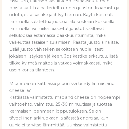
rasvaisen, rakeisen kastikkeen. Estääksesi tämän
poista kattila aina liedeltä ennen juuston lisäämistä ja
odota, että kastike jäähtyy hieman. Käytä kostealla
lämmöllä sulatettua juustoa, älä koskaan korkealla
lämmöllä. Valmiiksi raastetut juustot sisältävät
selluloosaa estämässä paakkuuntumista, mikä
vaikeuttaa tasaisen sulamisen. Raasta juusto aina itse.
Lisää juusto vähitellen sekoittaen huolellisesti
jokaisen lisäyksen jälkeen. Jos kastike erkautuu, lisää
tilkka kylmää maitoa ja vatkaa voimakkaasti, mikä
usein korjaa tilanteen.
Mitä eroa on kattilassa ja uunissa tehdyllä mac and
cheesella?
Kattilassa valmistettu mac and cheese on nopeampi
vaihtoehto, valmistuu 25-30 minuutissa ja tuottaa
kermaisen, pehmeän lopputuloksen. Se on
täydellinen arkiruokaan ja säästää energiaa, kun
uunia ei tarvitse lämmittää. Uunissa valmistettu