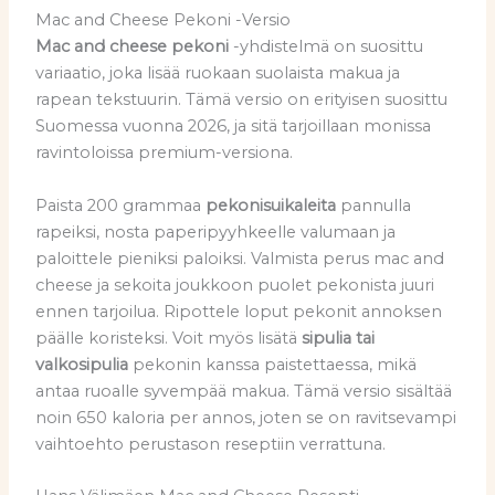
Mac and Cheese Pekoni -Versio
Mac and cheese pekoni
-yhdistelmä on suosittu
variaatio, joka lisää ruokaan suolaista makua ja
rapean tekstuurin. Tämä versio on erityisen suosittu
Suomessa vuonna 2026, ja sitä tarjoillaan monissa
ravintoloissa premium-versiona.
Paista 200 grammaa
pekonisuikaleita
pannulla
rapeiksi, nosta paperipyyhkeelle valumaan ja
paloittele pieniksi paloiksi. Valmista perus mac and
cheese ja sekoita joukkoon puolet pekonista juuri
ennen tarjoilua. Ripottele loput pekonit annoksen
päälle koristeksi. Voit myös lisätä
sipulia tai
valkosipulia
pekonin kanssa paistettaessa, mikä
antaa ruoalle syvempää makua. Tämä versio sisältää
noin 650 kaloria per annos, joten se on ravitsevampi
vaihtoehto perustason reseptiin verrattuna.