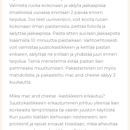
Valmista ruoka kokonaan ja säilytä jääkaapissa
ilmatiiviissä vuoassa enintään 2 päivää ennen
tarjoilua. Jos teet uuniversion, voit koota ruoan
kokonaan ilman paistamista, peittää foliolla ja
säilyttää jääkaapissa. Paista sitten suoraan jääkaapista
lisäämällä 10 minuuttia paistaikaan. Vaihtoehtoisesti
voit valmistaa juustokastikkeen ja keittää pastan
erikseen, säilyttää ne erillään ja yhdistää juuri ennen
tarjoilua. Tämä menetelmä estää pastan liian
pehmeäksi muuttumisen. Pakastaminen on myös
mahdollista, ja pakastettu mac and cheese säilyy 3
kuukautta.
Miksi mac and cheese -kastikkeeni erkautuu?
Juustokastikkeen erkautuminen johtuu yleensä liian
korkeasta lämpötilasta tai väärän juuston käytöstä.
Kun juusto lisätään kiehuvaan nesteeseen, sen
proteiinit ja rasvat eroavat toisistaan, mikä aiheuttaa