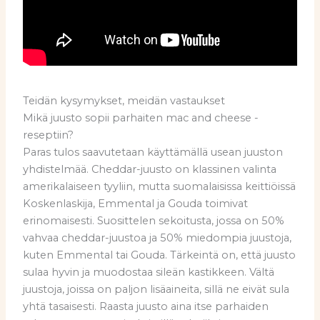
Teidän kysymykset, meidän vastaukset
Mikä juusto sopii parhaiten mac and cheese -
reseptiin?
Paras tulos saavutetaan käyttämällä usean juuston
yhdistelmää. Cheddar-juusto on klassinen valinta
amerikalaiseen tyyliin, mutta suomalaisissa keittiöissä
Koskenlaskija, Emmental ja Gouda toimivat
erinomaisesti. Suosittelen sekoitusta, jossa on 50%
vahvaa cheddar-juustoa ja 50% miedompia juustoja,
kuten Emmental tai Gouda. Tärkeintä on, että juusto
sulaa hyvin ja muodostaa sileän kastikkeen. Vältä
juustoja, joissa on paljon lisäaineita, sillä ne eivät sula
yhtä tasaisesti. Raasta juusto aina itse parhaiden