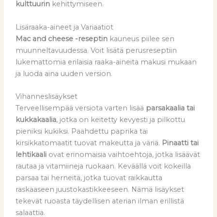
kulttuurin
kehittymiseen.
Lisäraaka-aineet ja Variaatiot
Mac and cheese -reseptin
kauneus piilee sen
muunneltavuudessa. Voit lisätä perusreseptiin
lukemattomia erilaisia raaka-aineita makusi mukaan
ja luoda aina uuden version.
Vihanneslisäykset
Terveellisempää versiota varten lisää
parsakaalia tai
kukkakaalia
, jotka on keitetty kevyesti ja pilkottu
pieniksi kukiksi. Paahdettu paprika tai
kirsikkatomaatit tuovat makeutta ja väriä.
Pinaatti tai
lehtikaali
ovat erinomaisia vaihtoehtoja, jotka lisäävät
rautaa ja vitamiineja ruokaan. Keväällä voit kokeilla
parsaa tai herneitä, jotka tuovat raikkautta
raskaaseen juustokastikkeeseen. Nämä lisäykset
tekevät ruoasta täydellisen aterian ilman erillistä
salaattia.