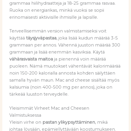
grammaa hiilihydraatteja ja 18-25 grammaa rasvaa.
Ruoka on energiarikas, minkä vuoksi se sopii
erinomaisesti aktiivisille ihmisille ja lapsille.
Terveellisemmän version valmistamiseksi voit
käyttää
täysjyväpastaa
, joka lisää kuidun määrää 3-5
grammaan per annos. Vähennä juuston määrää 300
grammaan ja lisää enemmän kasviksia. Käytä
vähärasvaista maitoa
ja pienennä voin määrää
puoleen. Nämä muutokset vähentävät kalorimäärää
noin 150-200 kalorialla annosta kohden säilyttäen
samalla hyvän maun. Mac and cheese sisältää myös
kalsiumia (noin 400-500 mg per annos), joka on
tärkeää luuston terveydelle.
Yleisimmät Virheet Mac and Cheesen
Valmistuksessa
Yleisin virhe on
pastan ylikypsyttäminen
, mikä
johtaa löysään, epämiellyttävään koostumukseen.