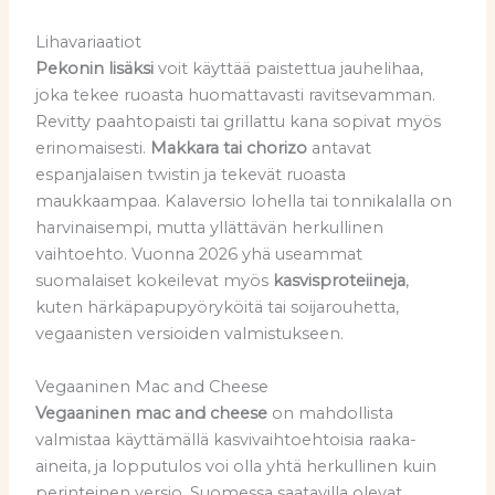
Lihavariaatiot
Pekonin lisäksi
voit käyttää paistettua jauhelihaa,
joka tekee ruoasta huomattavasti ravitsevamman.
Revitty paahtopaisti tai grillattu kana sopivat myös
erinomaisesti.
Makkara tai chorizo
antavat
espanjalaisen twistin ja tekevät ruoasta
maukkaampaa. Kalaversio lohella tai tonnikalalla on
harvinaisempi, mutta yllättävän herkullinen
vaihtoehto. Vuonna 2026 yhä useammat
suomalaiset kokeilevat myös
kasvisproteiineja
,
kuten härkäpapupyöryköitä tai soijarouhetta,
vegaanisten versioiden valmistukseen.
Vegaaninen Mac and Cheese
Vegaaninen mac and cheese
on mahdollista
valmistaa käyttämällä kasvivaihtoehtoisia raaka-
aineita, ja lopputulos voi olla yhtä herkullinen kuin
perinteinen versio. Suomessa saatavilla olevat