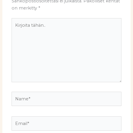
Sähköpostiosoitettasi ei julkaista.
Pakolliset kentät
on merkitty
*
Kirjoita
tähän..
Name*
Email*