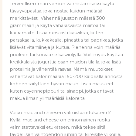
Terveellisemmän version valmistamiseksi käytä
täysjyväpastaa, joka nostaa kuidun määrää
merkittävästi. Vähennä juuston määrää 300
grammaan ja käytä vähärasvaista maitoa tai
kauramaito. Lisää runsaasti kasviksia, kuten
parsakaalia, kukkakaalia, pinaattia tai paprikaa, jotka
lisäävät vitamiineja ja kuitua. Pienennä voin määrää
puoleen tai korvaa se kasviöljyllä. Voit myös käyttää
kreikkalaista jogurttia osan maidon tilalla, joka lisää
proteiinia ja vähentää rasvaa. Nämä muutokset
vähentävät kalorimäärää 150-200 kalorialla annosta
kohden säilyttäen hyvän maun. Lisää mausteet
kuten cayennepippuri tai sinappi, jotka antavat
makua ilman ylimääräisiä kaloreita.
Voiko mac and cheesen valmistaa etukäteen?
Kyllä, mac and cheese on erinomainen ruoka
valmistettavaksi etukäteen, mikä tekee siitä
täydellisen vaihtoehdon juhliin tai kiireisille viikoille.