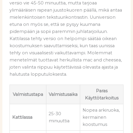
versio vie 45-50 minuuttia, mutta tarjoaa
ylimääräisen rapean juustokuoren päällä, mikä antaa
mielenkiintoisen tekstuurikontrastin. Uuniversion
etuna on myös se, että se pysyy kuumana
pidempään ja sopii paremmin juhlatarjoiluun.
Kattilassa tehty versio on helpompi säätää oikean
koostumuksen saavuttamiseksi, kun taas uunissa
tehty on visuaalisesti vaikuttavampi. Molemmat
menetelmät tuottavat herkullista mac and cheesea,
joten valinta riippuu käytettävissä olevasta ajasta ja
halutusta lopputuloksesta.
Paras
Valmistustapa
Valmistusaika
Käyttötarkoitus
Nopea arkiruoka,
25-30
Kattilassa
kermainen
minuuttia
koostumus