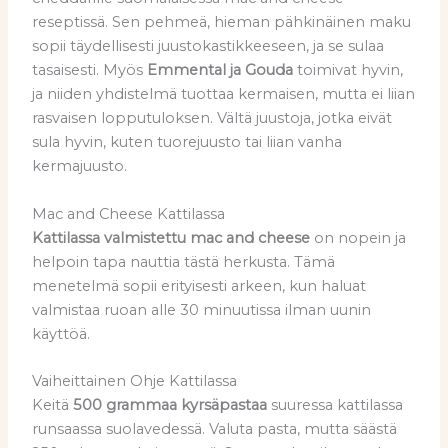
reseptissä. Sen pehmeä, hieman pähkinäinen maku
sopii täydellisesti juustokastikkeeseen, ja se sulaa
tasaisesti. Myös
Emmental ja Gouda
toimivat hyvin,
ja niiden yhdistelmä tuottaa kermaisen, mutta ei liian
rasvaisen lopputuloksen. Vältä juustoja, jotka eivät
sula hyvin, kuten tuorejuusto tai liian vanha
kermajuusto.
Mac and Cheese Kattilassa
Kattilassa valmistettu mac and cheese
on nopein ja
helpoin tapa nauttia tästä herkusta. Tämä
menetelmä sopii erityisesti arkeen, kun haluat
valmistaa ruoan alle 30 minuutissa ilman uunin
käyttöä.
Vaiheittainen Ohje Kattilassa
Keitä
500 grammaa kyrsäpastaa
suuressa kattilassa
runsaassa suolavedessä. Valuta pasta, mutta säästä