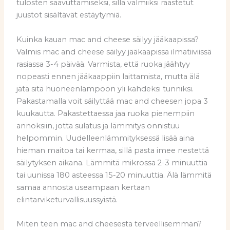
tulosten saavuttamiseksi, sillä valmiiksi raastetut
juustot sisältävät estäytymiä.
Kuinka kauan mac and cheese säilyy jääkaapissa?
Valmis mac and cheese säilyy jääkaapissa ilmatiiviissä
rasiassa 3-4 päivää. Varmista, että ruoka jäähtyy
nopeasti ennen jääkaappiin laittamista, mutta älä
jätä sitä huoneenlämpöön yli kahdeksi tunniksi.
Pakastamalla voit säilyttää mac and cheesen jopa 3
kuukautta. Pakastettaessa jaa ruoka pienempiin
annoksiin, jotta sulatus ja lämmitys onnistuu
helpommin. Uudelleenlämmityksessä lisää aina
hieman maitoa tai kermaa, sillä pasta imee nestettä
säilytyksen aikana. Lämmitä mikrossa 2-3 minuuttia
tai uunissa 180 asteessa 15-20 minuuttia. Älä lämmitä
samaa annosta useampaan kertaan
elintarviketurvallisuussyistä.
Miten teen mac and cheesesta terveellisemmän?