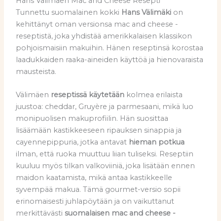
Hans Välimäen Mac and Cheese Resepti
Tunnettu suomalainen kokki
Hans Välimäki
on
kehittänyt oman versionsa mac and cheese -
reseptistä, joka yhdistää amerikkalaisen klassikon
pohjoismaisiin makuihin. Hänen reseptinsä korostaa
laadukkaiden raaka-aineiden käyttöä ja hienovaraista
mausteista.
Välimäen
reseptissä käytetään
kolmea erilaista
juustoa: cheddar, Gruyère ja parmesaani, mikä luo
monipuolisen makuprofiilin. Hän suosittaa
lisäämään kastikkeeseen ripauksen sinappia ja
cayennepippuria, jotka antavat
hieman potkua
ilman, että ruoka muuttuu liian tuliseksi. Reseptiin
kuuluu myös tilkan valkoviiniä, joka lisätään ennen
maidon kaatamista, mikä antaa kastikkeelle
syvempää makua. Tämä gourmet-versio sopii
erinomaisesti juhlapöytään ja on vaikuttanut
merkittävästi
suomalaisen mac and cheese -