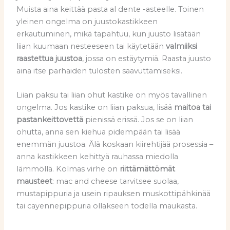
Muista aina keittää pasta al dente -asteelle. Toinen
yleinen ongelma on juustokastikkeen
erkautuminen, mikä tapahtuu, kun juusto lisätään
liian kuumaan nesteeseen tai käytetään
valmiiksi
raastettua juustoa
, jossa on estäytymiä. Raasta juusto
aina itse parhaiden tulosten saavuttamiseksi.
Liian paksu tai liian ohut kastike on myös tavallinen
ongelma. Jos kastike on liian paksua, lisää
maitoa tai
pastankeittovettä
pienissä erissä. Jos se on liian
ohutta, anna sen kiehua pidempään tai lisää
enemmän juustoa. Älä koskaan kiirehtijää prosessia –
anna kastikkeen kehittyä rauhassa miedolla
lämmöllä. Kolmas virhe on
riittämättömät
mausteet
: mac and cheese tarvitsee suolaa,
mustapippuria ja usein ripauksen muskottipähkinää
tai cayennepippuria ollakseen todella maukasta.