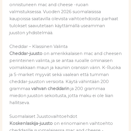
onnistuneen mac and cheese -ruoan
valmistuksessa. Vuoden 2026 suomalaisissa
kaupoissa saatavilla olevista vaihtoehdoista parhaat
tulokset saavutetaan käyttämällä useamman
juuston yhdistelmää.
Cheddar – Klassinen Valinta
Cheddar-juusto
on amerikkalaisen mac and cheesen
perinteinen valinta, ja se antaa ruoalle ominaisen
voimakkaan maun ja kauniin oranssin värin. K-Ruoka
ja S-market myyvät sekä vaalean että tumman
cheddar-juuston versioita. Käytä vähintään 200
grammaa
vahvan cheddarin
ja 200 grammaa
miedon juuston sekoitusta, jotta maku ei ole liian
hallitseva.
Suomalaiset Juustovaihtoehdot
Koskenlaskija-juusto
on erinomainen vaihtoehto
cheddarille suomalaisessa mac and cheese -