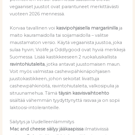
vegaaniset juustot ovat parantuneet merkittävästi
vuoteen 2026 mennessä.
Korvaa tavallinen voi
kasvipohjaisella margariinilla
ja
maito kauramaidolla tai soijamaidolla – valitse
maustamaton versio. Käytä vegaanista juustoa, joka
sulaa hyvin; Violife ja Oddlygood ovat hyviä merkkejä
Suomessa. Lisää kastikkeeseen 2 ruokalusikallista
ravintohiutaleita
, jotka antavat juustomaisen maun.
Voit myös valmistaa cashewpähkinäpohjaisen
juustokastikkeen, johon sekoitat liivattuja
cashewpähkinöitä, ravintohiutaleita, valkosipulia ja
sitruunamehua. Tämä
täysin kasvisvaihtoehto
sisältää vähemmän tyydyttynyttä rasvaa ja on sopii
laktoosi-intoleranteille.
Säilytys ja Uudelleenlämmitys
Mac and cheese säilyy jääkaapissa
ilmatiiviissä