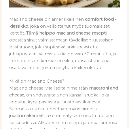
Mac and cheese on amerikkalainen
comfort food -
klassikko
, joka on valloittanut myös suomalaiset
keittiöt. Tämä
helppo mac and cheese resepti
opastaa sinut valmistamaan täydellisen juustoisen
pastaruoan, joka sopii sekä arkiruoaksi että
juhlapöytään. Valmistusaika on vain 30 minuuttia, ja
lopputulos on kermaisen sileä, runsaasti juustoa
sisältävä annos, joka miellyttää kaiken ikäisiä.
Mikä on Mac and Cheese?
Mac and cheese, viralliselta nimeltään
macaroni and
cheese
, on yhdysvaltalainen kansallisruoka, joka
koostuu kyrsäpastasta ja juustokastikkeesta.
Suomessa ruoka tunnetaan myös nimellä
juustomakaronit
, ja se on erityisen suosittua lasten
keskuudessa. Alkuperäinen resepti juontaa juurensa